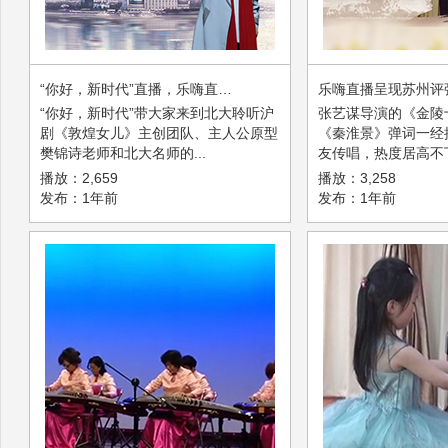
“你好，新时代”直播，乐嗨直播带你走近“敦煌女儿”的故事！
乐嗨直播呈现苏州评
“你好，新时代”带大家来到北大聆听沪
张艺谋导演的《金陵
剧《敦煌女儿》主创团队、主人公原型
《秦淮景》弹词一经
樊锦诗老师和北大名师的...
友传唱，热度居高不下.
播放：2,659
播放：3,258
发布：1年前
发布：1年前