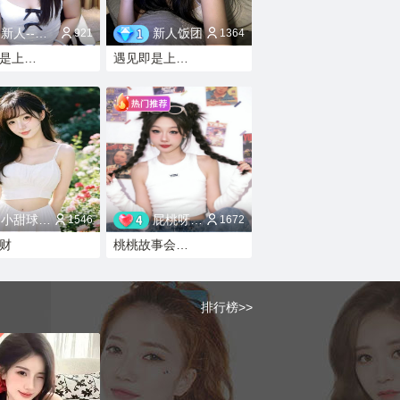
新人--燕子
新人饭团
921
1364
遇见即是上上签
遇见即是上上签
小甜球球⦁᎑-੭
屁桃呀（新人求守
1546
1672
财
桃桃故事会开始啦
排行榜>>