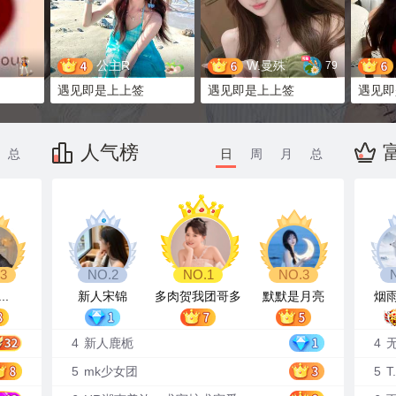
公主R
W.曼殊
79
遇见即是上上签
遇见即是上上签
遇见即
1280
6091
人气榜
总
日
周
月
总
..
新人宋锦
多肉贺我团哥多
默默是月亮
烟
哥升级
4
新人鹿栀
4
5
mk少女团
5
T