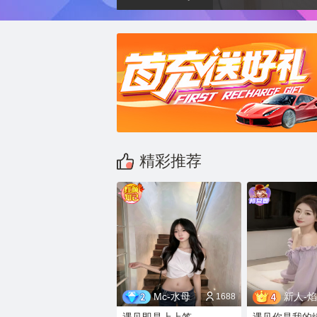
精彩推荐
Mc-水母
新人-焰焰求占榜
1688