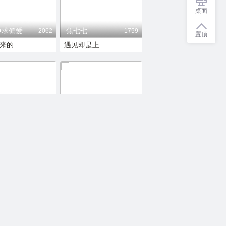
桌面
️求偏爱
焦七七
2062
1759
置顶
听说进来的人都发财了
遇见即是上上签
—贝贝熊
新人～嫣然
1305
1491
心软的神快快降临
遇见即是上上签