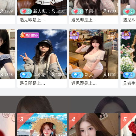
新人离子酱
予恩-
1209
1216
1233
遇见即是上上签
遇见即是上上签
承小诺
新人～董美丽
1328
1355
1751
遇见即是上上签
遇见即是上上签
见者生
3
4
5