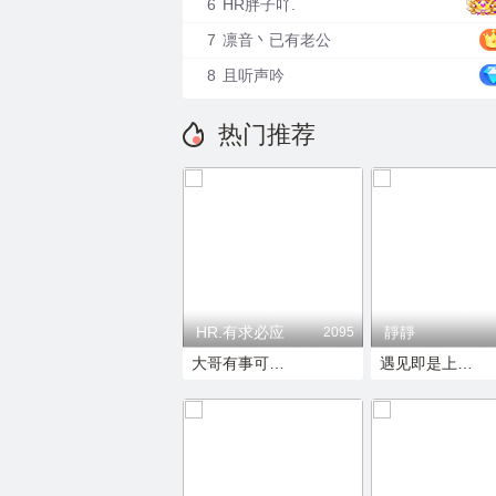
6
HR胖子吖.
7
凛音丶已有老公
8
且听声吟
热门推荐
HR.有求必应
靜靜
2095
大哥有事可以私信我
遇见即是上上签