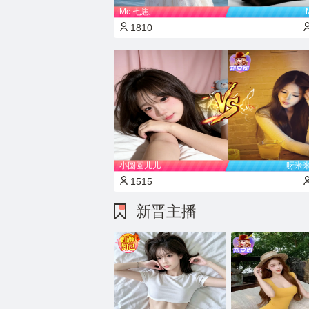
Mc-七崽
1810
小圆圆儿儿
呀米
1515
新晋主播