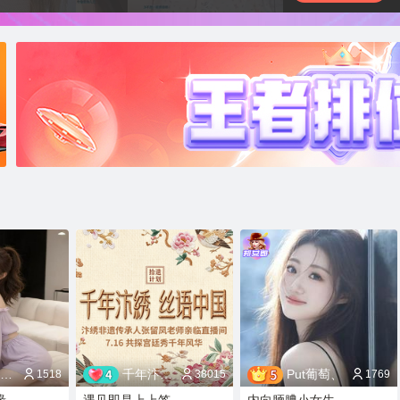
千年汴绣·丝语中
Put葡萄、
1518
38015
1769