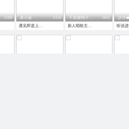
承小诺
千景谢狗子上官哥
汐月❤
1189
1318
1841
遇见即是上上签
新人唱歌主播求守护
漂亮新人哈哈哈
济小渔
新人
1816
1652
1750
附近的人
遇见即是上上签