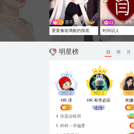
慧不慧。感恩相遇
闫妍求守
爱要像玻璃般的彻底
时间识人
480
明星榜
日
周
月
HR.泽
HR.有求必应
米娜.
4
佳遥@格局
5
样样～求偏爱