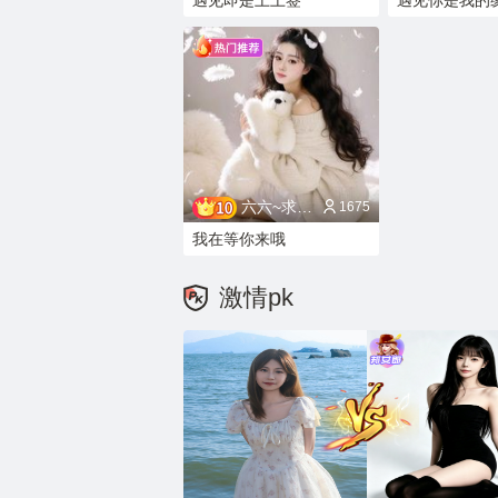
遇见即是上上签
遇见你是我的
六六~求扶贫
1675
我在等你来哦
激情pk