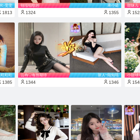
Mc-雯雯
锦瑶唱歌的
承小诺
甜妹儿
1813
1324
1355
152
米旺旺旺
云冉♡有所期待
新人~陆知瑶
小甜球球
1385
1344
1346
154