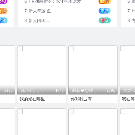
6
HR湖南美汐：求守护求宠爱
6
7
新人幸运.鱼
7
H
8
新人困困灬
8
苏小北。。。
戴菲❤️想被偏爱
六六~
1165
1747
1791
我的光在哪里
你对我占有欲太低了，我很失望
我在等