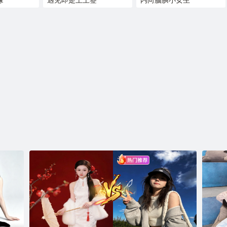
缘
遇见即是上上签
内向腼腆小女生