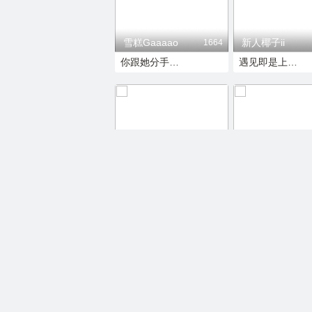
雪糕Gaaaao
新人椰子ii
1664
你跟她分手好吗
遇见即是上上签
安贺相思荣升侯爵
月月:
1778
遇见即是上上签
真男人从不站门口