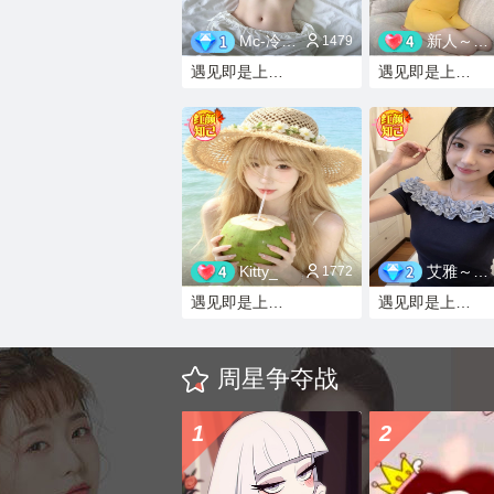
Mc-冷冷（打不
新人～婉钰
1479
遇见即是上上签
遇见即是上上签
Kitty_
艾雅～求心软的神
1772
遇见即是上上签
遇见即是上上签
周星争夺战
1
2