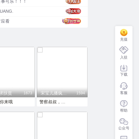
百事可乐！！！
UANG.
方应看
充值
入驻
下载
求扶贫
宋宝儿播疯了❤️
客服
1673
1594
你来哦
警察叔叔，这里有个男孩子我拿不下！
帮助
公众号