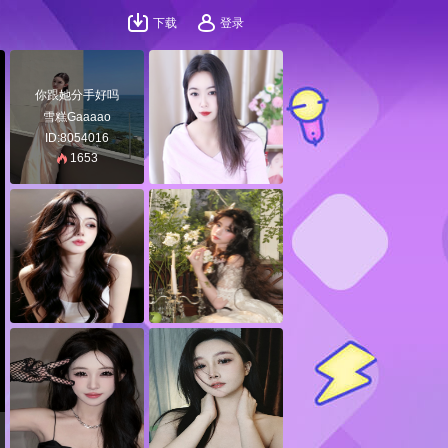
下载
登录
你跟她分手好吗
雪糕Gaaaao
ID:8054016
1653