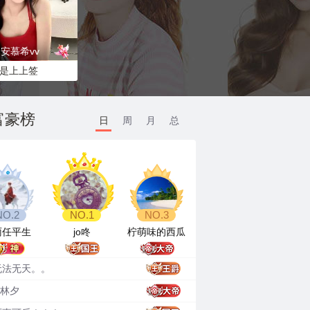
安慕希vv
是上上签
646
富豪榜
日
周
月
总
雨任平生
jo咚
柠萌味的西瓜
DkfxbR
无法无天。。
.林夕