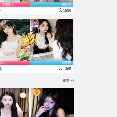
：贺星期几
锦鲤喵
4
1536
⦁᎑-੭
初青禾
6
1365
更多>>